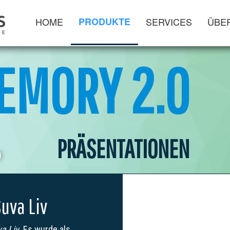
HOME
PRODUKTE
SERVICES
ÜBE
EMORY 2.0
PRÄSENTATIONEN
0
uva Liv
a Liv
. Es wurde als