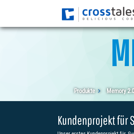
M
Produkte
Memory 2.
Kundenprojekt für S
Unser erstes Kundenprojekt für
Suv