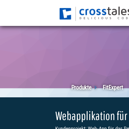
Produkte
FitExpert
Webapplikation für 
Kundenprojekt: Web-App für das P