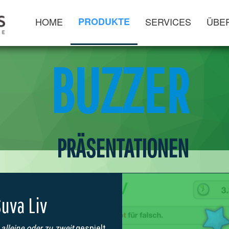
HOME
PRODUKTE
SERVICES
ÜBE
BUZZER
PRÄSENTATIONEN
uva Liv
s
alleine oder zu zweit
gespielt