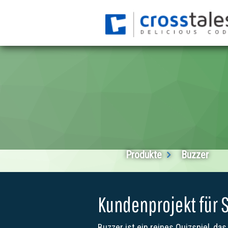
Produkte
Buzzer
Kundenprojekt für S
Buzzer ist ein reines Quizspiel, da